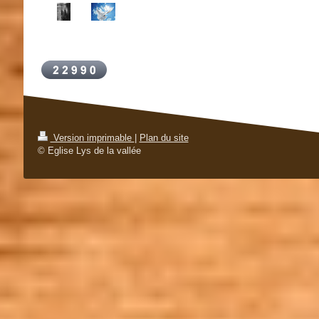
Version imprimable
|
Plan du site
© Eglise Lys de la vallée