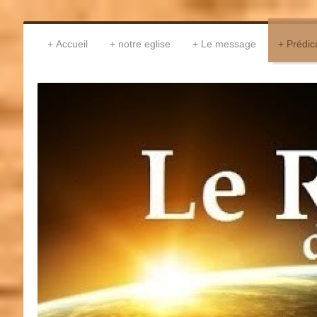
Accueil
notre eglise
Le message
Prédic