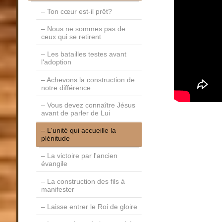
Ton cœur est-il prêt?
Nous ne sommes pas de
ceux qui se retirent
Les batailles testes avant
l'adoption
Achevons la construction de
notre différence
Vous devez connaître Jésus
avant de parler de Lui
L'unité qui accueille la
plénitude
La victoire par l'ancien
évangile
La construction des fils à
manifester
Laisse entrer le Roi de gloire