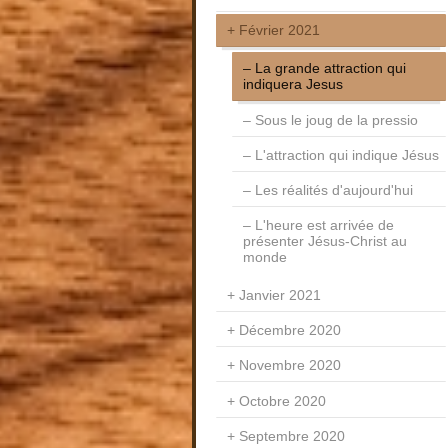
Février 2021
La grande attraction qui
indiquera Jesus
Sous le joug de la pressio
L'attraction qui indique Jésus
Les réalités d'aujourd'hui
L'heure est arrivée de
présenter Jésus-Christ au
monde
Janvier 2021
Décembre 2020
Novembre 2020
Octobre 2020
Septembre 2020