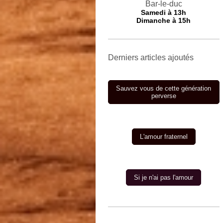
Bar-le-duc
Samedi à 13h
Dimanche à 15h
Derniers articles ajoutés
Sauvez vous de cette génération
perverse
L'amour fraternel
Si je n'ai pas l'amour