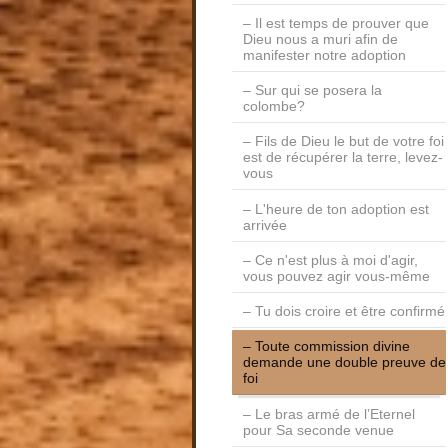
Il est temps de prouver que
Dieu nous a muri afin de
manifester notre adoption
Sur qui se posera la
colombe?
Fils de Dieu le but de votre foi
est de récupérer la terre, levez-
vous
L'heure de ton adoption est
arrivée
Ce n'est plus à moi d'agir,
vous pouvez agir vous-même
Tu dois croire et être confirmé
Toute commission divine
demande une double preuve de
foi
Le bras armé de l’Eternel
pour Sa seconde venue