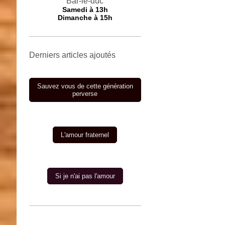
Bar-le-duc
Samedi à 13h
Dimanche à 15h
Derniers articles ajoutés
Sauvez vous de cette génération
perverse
L'amour fraternel
Si je n'ai pas l'amour