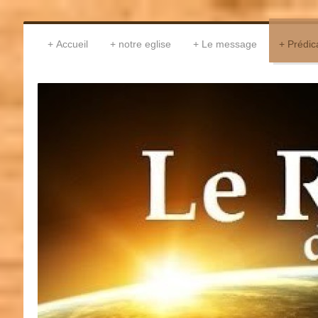
Accueil
notre eglise
Le message
Prédic