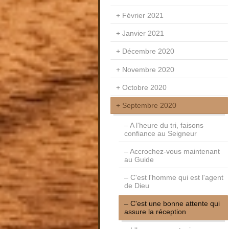
Février 2021
Janvier 2021
Décembre 2020
Novembre 2020
Octobre 2020
Septembre 2020
A l'heure du tri, faisons
confiance au Seigneur
Accrochez-vous maintenant
au Guide
C'est l'homme qui est l'agent
de Dieu
C'est une bonne attente qui
assure la réception