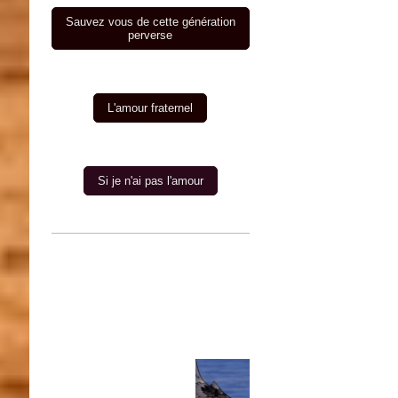
Sauvez vous de cette génération
perverse
L'amour fraternel
Si je n'ai pas l'amour